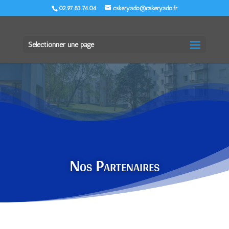
02.97.83.74.04
cskeryado@cskeryado.fr
Sélectionner une page
Nos Partenaires